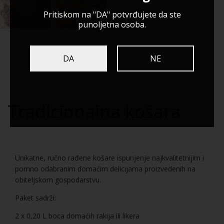
Pritiskom na "DA" potvrđujete da ste
punoljetna osoba.
DA
NE
Tradicionalna košara
Unikatne, ručno rađene košare ispunjenje najkvalitetnijim i
pomno odabranim domaćim delicijama proizvedenih na
obiteljskom gospodarstvu.
Paket sadrži:
2 x 0,20 L boca domaćih rakija ili likera