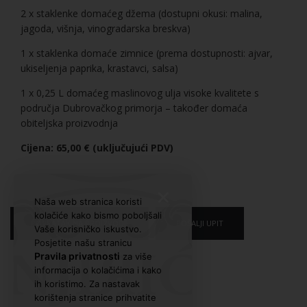
2 x staklenke domaćeg džema (dostupni okusi: malina,
jagoda, višnja, vinogradarska breskva)
1 x staklenka domaće zimnice (prema dostupnosti: ajvar,
ukiseljenja paprika, krastavci, salsa)
1 x 0,25 L domaćeg maslinovog ulja visoke kvalitete s
područja Dubrovačkog primorja – također domaća
obiteljska proizvodnja
Cijena: 65,00 € (uključujući PDV)
✕
Naša web stranica koristi
kolačiće kako bismo poboljšali
POVRATAK NA PROIZVODE
POŠALJI UPIT
Vaše korisničko iskustvo.
Posjetite našu stranicu
Pravila privatnosti
za više
informacija o kolačićima i kako
ih koristimo. Za nastavak
korištenja stranice prihvatite