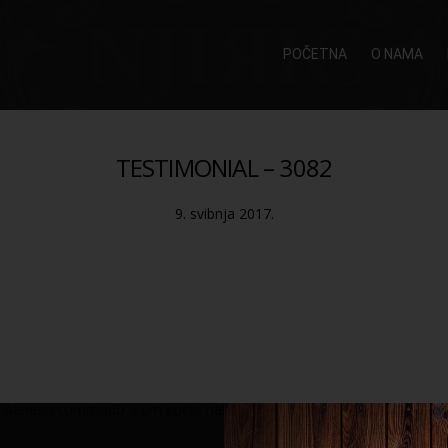
POČETNA
O NAMA
TESTIMONIAL – 3082
9. svibnja 2017.
it. Aenean commodo. Cum sociis natoque penatibus et magnis. Ligula