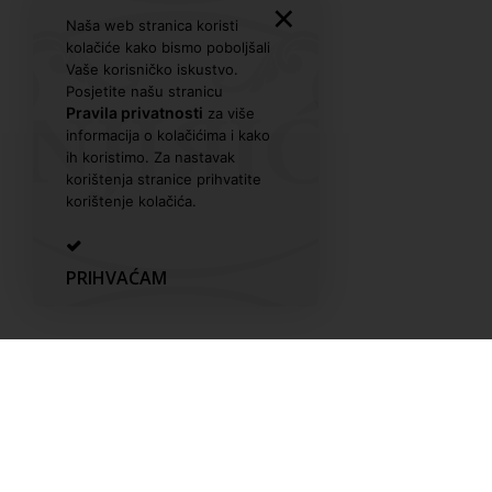
✕
Naša web stranica koristi
kolačiće kako bismo poboljšali
Vaše korisničko iskustvo.
Posjetite našu stranicu
Pravila privatnosti
za više
informacija o kolačićima i kako
ih koristimo. Za nastavak
korištenja stranice prihvatite
korištenje kolačića.
PRIHVAĆAM