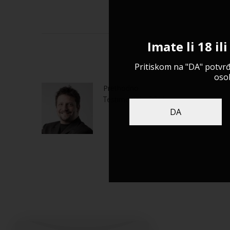
Imate li 18 il
Pritiskom na "DA" potvrđ
oso
Post
Prethodno
navigation
Testimonial – 3041
DA